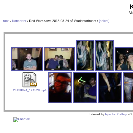
K
Ve
root:
/
Koncerter
/ Red Warszawa 2013-08-24 på Studenterhuset /
[select]
20130824_194528.mp4
Indexed by
Apache::Gallery
- Co